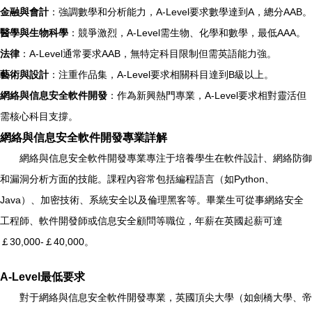
金融與會計
：強調數學和分析能力，A-Level要求數學達到A，總分AAB。
醫學與生物科學
：競爭激烈，A-Level需生物、化學和數學，最低AAA。
法律
：A-Level通常要求AAB，無特定科目限制但需英語能力強。
藝術與設計
：注重作品集，A-Level要求相關科目達到B級以上。
網絡與信息安全軟件開發
：作為新興熱門專業，A-Level要求相對靈活但
需核心科目支撐。
網絡與信息安全軟件開發專業詳解
網絡與信息安全軟件開發專業專注于培養學生在軟件設計、網絡防御
和漏洞分析方面的技能。課程內容常包括編程語言（如Python、
Java）、加密技術、系統安全以及倫理黑客等。畢業生可從事網絡安全
工程師、軟件開發師或信息安全顧問等職位，年薪在英國起薪可達
￡30,000-￡40,000。
A-Level最低要求
對于網絡與信息安全軟件開發專業，英國頂尖大學（如劍橋大學、帝