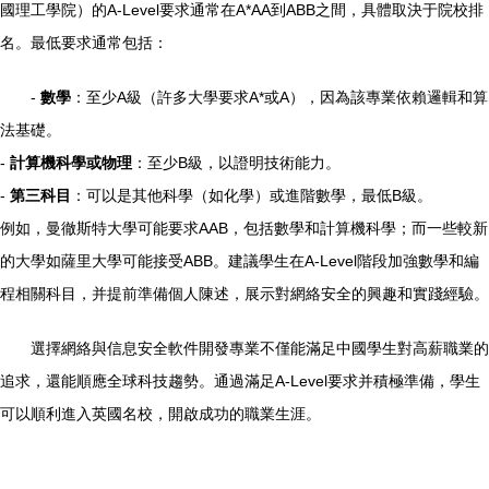
國理工學院）的A-Level要求通常在A*AA到ABB之間，具體取決于院校排
名。最低要求通常包括：
-
數學
：至少A級（許多大學要求A*或A），因為該專業依賴邏輯和算
法基礎。
-
計算機科學或物理
：至少B級，以證明技術能力。
-
第三科目
：可以是其他科學（如化學）或進階數學，最低B級。
例如，曼徹斯特大學可能要求AAB，包括數學和計算機科學；而一些較新
的大學如薩里大學可能接受ABB。建議學生在A-Level階段加強數學和編
程相關科目，并提前準備個人陳述，展示對網絡安全的興趣和實踐經驗。
選擇網絡與信息安全軟件開發專業不僅能滿足中國學生對高薪職業的
追求，還能順應全球科技趨勢。通過滿足A-Level要求并積極準備，學生
可以順利進入英國名校，開啟成功的職業生涯。