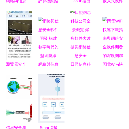
網絡與信息
計算機網絡
12306推出
嵌入式軟件
安全 7款小
第一章 認
圖片驗證碼
安全保證技
眾卻強大的
識計算機網
網絡安全需
術 構建網
軟件推薦
絡 王道考
求與用戶體
絡與信息安
研筆記自用
驗的博弈
全的堅實根
基
瀏覽器安全
網絡與信息
日照信息科
閃電WiFi快
危機 從IE6
安全軟件開
技公司全景
連下載指南
到現代瀏覽
發 構建數
概覽 聚焦
與網絡安全
器的網絡安
字時代的堅
軟件大數據
軟件開發的
全挑戰與軟
固防線
與網絡信息
深度關聯
件開發對策
安全
信息安全專
SmartX超