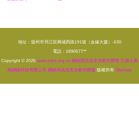
業學習體驗
融合產品網
與前景介紹
絡與安全組
件正式發
布，構建零
地址：揚州市邗江區興城西路191號（金緣大廈）-630
信任安全的
電話：1890577**
企業云基礎
Copyright © 2026
www.zohe.org.cn
網絡與信息安全軟件開發
江蘇云聚
設施
商網絡科技有限公司
網絡與信息安全軟件開發
版權所有
Sitemap